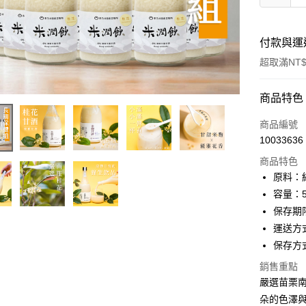
付款與運
超取滿NT$
付款方式
商品特色
信用卡一
商品編號
10033636
LINE Pay
商品特色
Apple Pay
原料：
容量：50
街口支付
保存期
悠遊付
運送方
保存方
ATM付款
銷售重點
嚴選苗栗
運送方式
朵的色澤