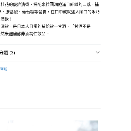
！桂花的優雅清香，搭配米粒圓潤飽滿且細緻的口感，補
取貨(快速到店)
B3、胺基酸、葡萄糖等營養，在口中成就迷人順口的禾乃
25，滿NT$1,500(含以上)免運費
米潤飲！
米潤飲，是日本人日常的補給飲—甘酒，「甘酒不是
25，滿NT$1,500(含以上)免運費
天然米麴釀酵非酒精性飲品。
類 (3)
產豆製所
米麴甘酒
客服
產豆製所
冷藏配送區
產豆製所
優惠組合