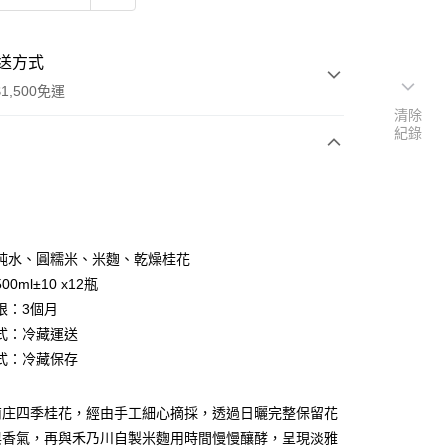
送方式
1,500免運
清除
紀錄
次付款
純水、圓糯米、米麴、乾燥桂花
0ml±10 x12瓶
限：3個月
式：冷藏運送
式：冷藏保存
南庄四季桂花，經由手工細心摘採，透過日曬完整保留花
與香氣，再與禾乃川自製米麴用時間慢慢釀酵，呈現淡雅