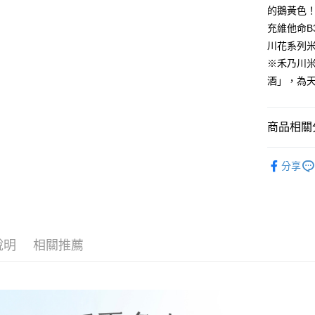
的鵝黃色
冷藏7-11
充維他命
每筆NT$2
川花系列
冷藏宅配
※禾乃川
每筆NT$2
酒」，為
商品相關分
禾乃川國
分享
禾乃川國
禾乃川國
說明
相關推薦