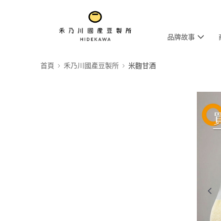
品牌故事
首頁
禾乃川國產豆製所
米麴甘酒