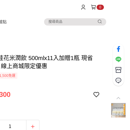
0
據點
花米潤飲 500mlx11入加贈1瓶 現省
 / 線上商城限定優惠
1,500免運
300