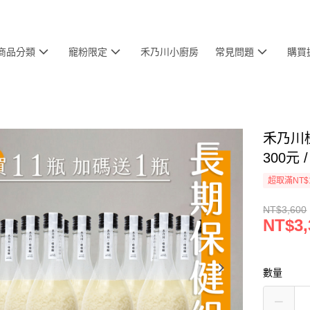
商品分類
寵粉限定
禾乃川小廚房
常見問題
購買
禾乃川桂
300元
超取滿NT$
NT$3,600
NT$3,
數量