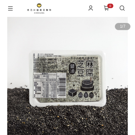
0
1
/
7