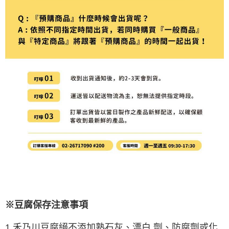
※豆腐保存注意事項
1.禾乃川豆腐絕不添加熟石灰、漂白 劑、防腐劑或化