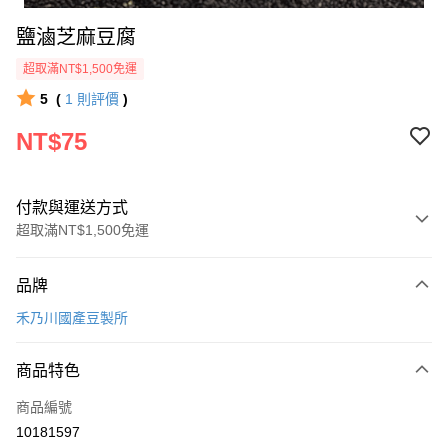
鹽滷芝麻豆腐
超取滿NT$1,500免運
5
(
1
則評價
)
NT$75
付款與運送方式
超取滿NT$1,500免運
付款方式
品牌
信用卡一次付款
禾乃川國產豆製所
LINE Pay
商品特色
Apple Pay
商品編號
街口支付
10181597
悠遊付