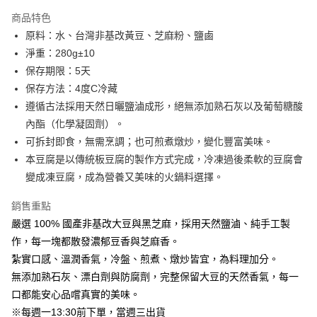
商品特色
ATM付款
原料：水、台灣非基改黃豆、芝麻粉、鹽鹵
淨重：280g±10
運送方式
保存期限：5天
冷藏7-11取貨(快速到店)
保存方法：4度C冷藏
每筆NT$225，滿NT$1,500(含以上)免運費
遵循古法採用天然日曬鹽滷成形，絕無添加熟石灰以及葡萄糖酸
內酯（化學凝固劑）。
冷藏宅配
可拆封即食，無需烹調；也可煎煮燉炒，變化豐富美味。
每筆NT$225，滿NT$1,500(含以上)免運費
本豆腐是以傳統板豆腐的製作方式完成，冷凍過後柔軟的豆腐會
變成凍豆腐，成為營養又美味的火鍋料選擇。
銷售重點
嚴選 100% 國產非基改大豆與黑芝麻，採用天然鹽滷、純手工製
作，每一塊都散發濃郁豆香與芝麻香。
紮實口感、溫潤香氣，冷盤、煎煮、燉炒皆宜，為料理加分。
無添加熟石灰、漂白劑與防腐劑，完整保留大豆的天然香氣，每一
口都能安心品嚐真實的美味。
※每週一13:30前下單，當週三出貨