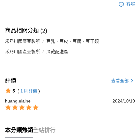
客服
商品相關分類 (2)
禾乃川國產豆製所
豆乳．豆皮．豆腐．豆干類
禾乃川國產豆製所
冷藏配送區
評價
查看全部
5
(
1
則評價
)
huang.elaine
2024/10/19
本分類熱銷
全站排行