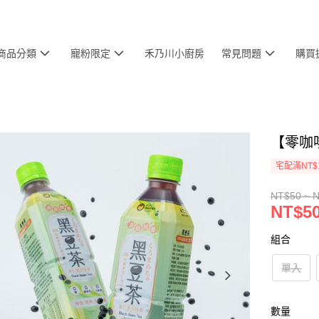
商品分類
寵粉限定
禾乃川小廚房
常見問題
購買
【零咖
宅配滿NT$
NT$50 ~ 
NT$50
組合
單入
數量