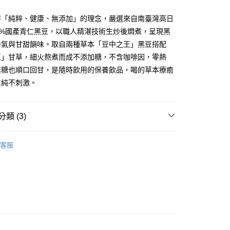
持「純粹、健康、無添加」的理念，嚴選來自南臺灣高日
0%國產青仁黑豆，以職人精湛技術生炒後燜煮，呈現黑
香氣與甘甜韻味。取自兩種草本「豆中之王」黑豆搭配
王」甘草，細火熬煮而成不添加糖，不含咖啡因，零熱
30，滿NT$1,500(含以上)免運費
無糖也順口回甘，是隨時飲用的保養飲品，喝的草本療癒
單純不刺激。
0，滿NT$1,500(含以上)免運費
類 (3)
65，滿NT$1,500(含以上)免運費
產豆製所
茶 ‧ 糖 ‧ 餅類 ‧ 麵
客服
產豆製所
常溫配送區
產豆製所
優惠組合