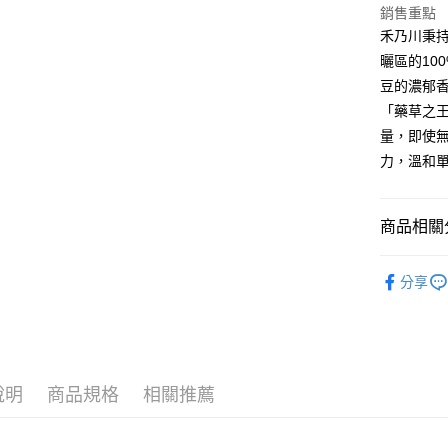
銷售重點
禾乃川秉
運送方式
曬區的10
豆的濃郁
宅配
「藥草之
每筆NT$1
量，即使
郵寄配送
力，溫和
每筆NT$8
宅配-離島
商品相關分
每筆NT$1
禾乃川國
分享
禾乃川國
禾乃川國
說明
商品規格
相關推薦