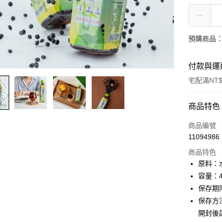
預購商品：
付款與運
宅配滿NT$
付款方式
商品特色
信用卡一
商品編號
11094986
LINE Pay
商品特色
Apple Pay
原料：
容量：4
街口支付
保存期
悠遊付
保存方
開封後
ATM付款