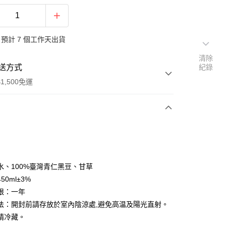
預計 7 個工作天出貨
清除
送方式
紀錄
1,500免運
次付款
水、100%臺灣青仁黑豆、甘草
50ml±3%
限：一年
法：開封前請存放於室內陰涼處,避免高温及陽光直射。
請冷藏。