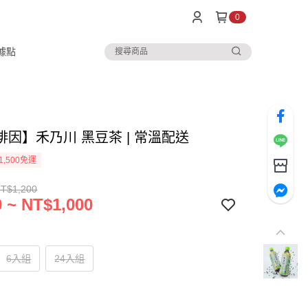
0
據點
啡因】禾乃川 黑豆茶 | 常溫配送
1,500免運
NT$1,200
 ~ NT$1,000
6入組
24入組