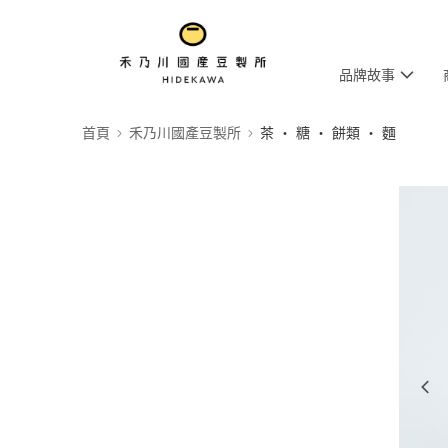
品牌故事
首頁
禾乃川國產豆製所
茶 ‧ 糖 ‧ 餅類 ‧ 麵