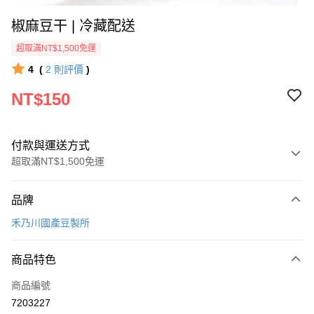
椒麻豆干 | 冷藏配送
超取滿NT$1,500免運
4
(
2
則評價
)
NT$150
付款與運送方式
超取滿NT$1,500免運
付款方式
品牌
信用卡一次付款
禾乃川國產豆製所
LINE Pay
商品特色
Apple Pay
商品編號
街口支付
7203227
ATM付款