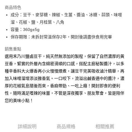
商品特色
運送方式
成分：豆干、麥芽糖、辣椒、生薑、醬油、冰糖、蒜頭、味噌
溜、花椒、鹽、月桂葉、八角
冷藏7-11取貨(快速到店)
容量：360g±5g
每筆NT$225，滿NT$1,500(含以上)免運費
保存期限：未拆封常溫保存2年，開封後請盡快食用完畢
冷藏宅配
銷售重點
每筆NT$225，滿NT$1,500(含以上)免運費
選用禾乃川鹽鹵豆干，純天然無添加的製程，保留了自然濃厚的黃
豆香，緊實的外層內含綿密滑順的口感，搭配主廚秘製醬汁，以多
種辛香料大火爆香再小火慢慢煨煮，讓豆干完美吸收滷汁精華，再
加入味噌溜增添淡雅香氣。一口咬下，流溢出鹹香適中的醬汁，濃
厚的花椒氣息隨後而來，香麻帶勁、一吃上癮！開封即食的便利
性，隨時滿足嗜辣的味蕾，不管是深夜獨享、朋友聚會，皆是陪伴
您的美味小點！
詳細說明
商品規格
相關推薦