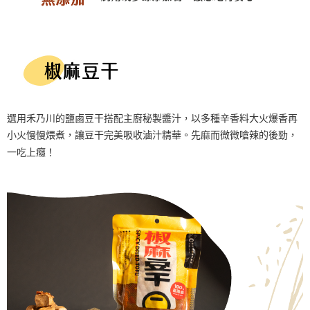
選用禾乃川的鹽鹵豆干搭配主廚秘製醬汁，以多種辛香料大火爆香再
小火慢慢煨煮，讓豆干完美吸收滷汁精華。先麻而微微嗆辣的後勁，
一吃上癮！