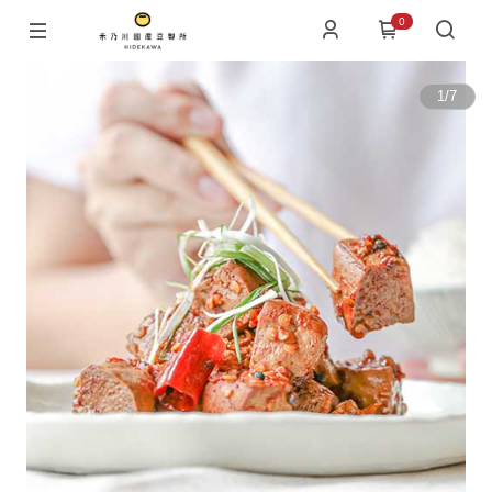
0
1
/
7