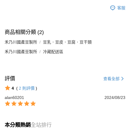
客服
商品相關分類 (2)
禾乃川國產豆製所
豆乳．豆皮．豆腐．豆干類
禾乃川國產豆製所
冷藏配送區
評價
查看全部
4
(
2
則評價
)
alan60201
2024/08/23
本分類熱銷
全站排行