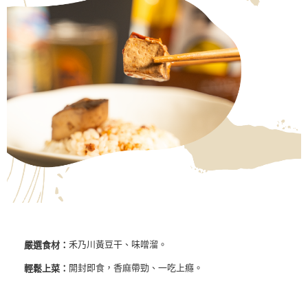
禾乃川黃豆干、味噌溜。
嚴選食材：
開封即食，香麻帶勁、一吃上癮。
輕鬆上菜：