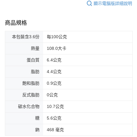
顯示電腦版詳細說明
商品規格
本包裝含3.6份
每100公克
熱量
108.0大卡
蛋白質
6.4公克
脂肪
4.4公克
飽和脂肪
0.9公克
反式脂肪
0公克
碳水化合物
10.7公克
糖
5.6公克
鈉
468 毫克