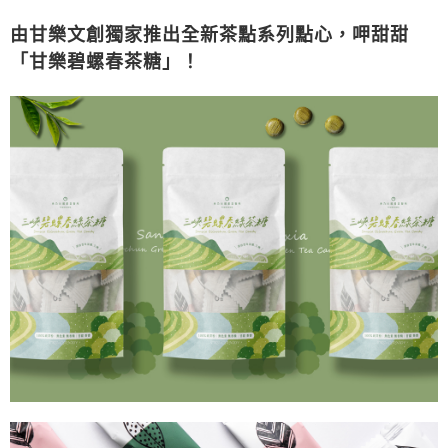
由甘樂文創獨家推出全新茶點系列點心，呷甜甜
「甘樂碧螺春茶糖」
！