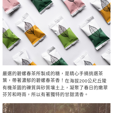
嚴選的碧螺春茶所製成的糖，是精心手摘挑選茶
葉，帶著濃郁的碧螺春茶香！
在海拔200公尺丘陵
有機茶園的礫質與砂質壤土上，凝聚了春日的嫩翠
芬芳和時雨，所以有著獨特的甘甜清香。