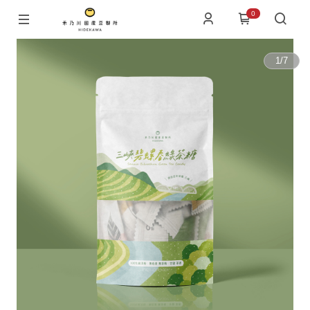
0
1
/
7