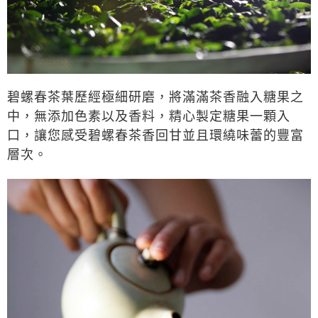
碧螺春茶葉歷經極細研磨，將滿滿茶香融入糖果之
中，無添加色素以及香料，精心製定糖果一顆入
口，讓您感受碧螺春茶香回甘並且環繞味蕾的豐富
層次。