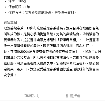
淨重：105g
ATM付款
保存期限：1年
保存方法：請置於陰涼乾燥處，避免陽光直射。
運送方式
冷藏7-11取貨(快速到店)
銷售重點
每筆NT$225，滿NT$1,500(含以上)免運費
喝過碧螺春茶，那你有吃過碧螺春茶糖嗎？選用台灣在地碧螺春茶
所製成的糖，是精心手摘挑選茶葉，完美的與糖結合，帶著濃郁的
冷藏宅配
碧螺春茶香，這就是甘樂限定呷甜甜「碧螺春茶糖」。三峽是臺灣
每筆NT$225，滿NT$1,500(含以上)免運費
唯一出產碧螺春茶的產地，因氣候環境適合茶樹「青心柑仔」生
長，在海拔200公尺丘陵有機茶園的礫質與砂質壤土上，凝聚了春日
的嫩翠芬芳和時雨，所以有著獨特的甘甜清香。碧螺春茶葉歷經極
細研磨，將滿滿茶香融入糖果之中，無添加色素以及香料，精心製
定糖果一顆入口，讓您感受碧螺春茶香回甘並且環繞味蕾的豐富層
次享受！
詳細說明
相關推薦