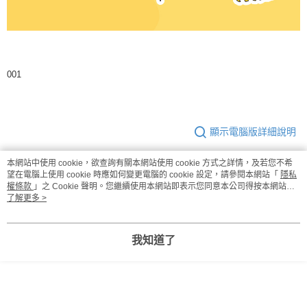
001
顯示電腦版詳細說明
本網站中使用 cookie，欲查詢有關本網站使用 cookie 方式之詳情，及若您不希
商品規格
望在電腦上使用 cookie 時應如何變更電腦的 cookie 設定，請參閱本網站「
隱私
權條款
」之 Cookie 聲明。您繼續使用本網站即表示您同意本公司得按本網站使
用條款之 Cookie 聲明使用 cookie。
了解更多 >
本包裝含2份
每份100毫升
熱量
63.3大卡
我知道了
蛋白質
6.4公克
脂肪
0.1公克