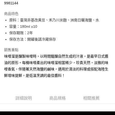
9981144
悠遊付
商品特色
ATM付款
原料：臺灣非基改黃豆、禾乃川米麴、洲南日曬海鹽、水
容量：180ml ±10
運送方式
保存期限：2年
宅配
保存方法：開罐後請冷藏保存
每筆NT$130，滿NT$1,500(含以上)免運費
銷售重點
郵寄配送
味噌溜是釀製味噌時，以時間醞釀自然生成的汁液，是最早日式醬
每筆NT$80，滿NT$1,500(含以上)免運費
油的原形。每桶味噌產出的味噌溜相當稀少，珍貴天然，淡雅的味
噌香氣，伴隨著天然海鹽的鹹味，適用於清淡的料理或搭配海陸生
宅配-離島
鮮增味提鮮，是低溫烹調的最佳醬料！
每筆NT$165，滿NT$1,500(含以上)免運費
詳細說明
商品規格
相關推薦