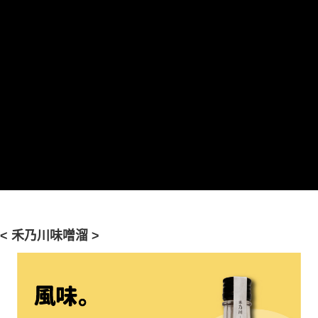
< 禾乃川味噌溜 >