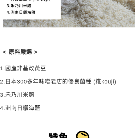
< 原料嚴選 >
1.國產非基改黃豆
2.日本300多年味噌老店的優良菌種
(
糀kouji)
3.禾乃川米麴
4.洲南日曬海鹽